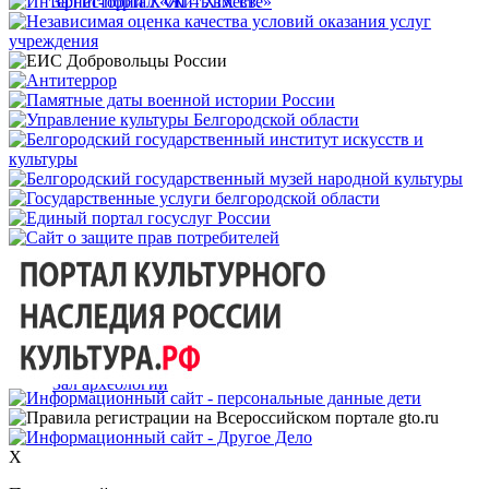
Зал истории XVII – XIX вв.
Зал археологии
X