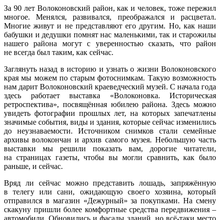
За 90 лет Волоконовский район, как и человек, тоже пережил
многое. Менялся, развивался, преображался и расцветал.
Многие живут и не представляют его другим. Но, как наши
бабушки и дедушки помнят нас маленькими, так и старожилы
нашего района могут с уверенностью сказать, что район
не всегда был таким, как сейчас.
Заглянуть назад в историю и узнать о жизни Волоконовского
края мы можем по старым фотоснимкам. Такую возможность
нам дарит Волоконовский краеведческий музей. С начала года
здесь работает выставка «Волоконовка. Историческая
ретроспектива», посвящённая юбилею района. Здесь можно
увидеть фотографии прошлых лет, на которых запечатлены
значимые события, виды и здания, которые сейчас изменились
до неузнаваемости. Источником снимков стали семейные
архивы волокончан и архив самого музея. Небольшую часть
выставки мы решили показать вам, дорогие читатели,
на страницах газеты, чтобы вы могли сравнить, как было
раньше, и сейчас.
Вряд ли сейчас можно представить лошадь, запряжённую
в телегу или сани, ожидающую своего хозяина, который
отправился в магазин «Дежурный» за покупками. На смену
скакуну пришли более комфортные средства передвижения –
автомобили. Обновились и фасады зданий, но всё‑таки место