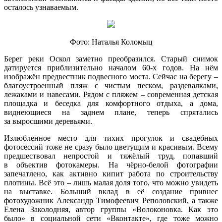
осталось узнаваемым.
Фото: Наталья Коломыц
Берег реки Оскол заметно преобразился. Старый снимок
датируется приблизительно началом 60-х годов. На нём
изображён предвестник подвесного моста. Сейчас на берегу –
благоустроенный пляж с чистым песком, раздевалками,
лежаками и навесами. Рядом с пляжем – современная детская
площадка и беседка для комфортного отдыха, а дома,
виднеющиеся на заднем плане, теперь спрятались
за выросшими деревьями.
Излюбленное место для тихих прогулок и свадебных
фотосессий тоже не сразу было цветущим и красивым. Всему
предшествовал непростой и тяжёлый труд, попавший
в объектив фотокамеры. На чёрно-белой фотографии
запечатлено, как активно кипит работа по строительству
плотины. Всё это – лишь малая доля того, что можно увидеть
на выставке. Больший вклад в её создание привнес
фотохудожник Александр Тимофеевич Реполовский, а также
Елена Заколодняя, автор группы «Волоконовка. Как это
было» в социальной сети «Вконтакте», где тоже можно